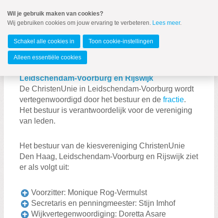
Spring
Wil je gebruik maken van cookies?
naar
Wij gebruiken cookies om jouw ervaring te verbeteren.
Lees meer
.
MENU
Spring
naar
Leidschendam-Voorburg
de
Schakel alle cookies in
Toon cookie-instellingen
inhoud
Spring
Alleen essentiële cookies
naar
Bestuur ChristenUnie Den Haag,
Bestuur
het
Leidschendam-Voorburg en Rijswijk
hoofdmenu
De ChristenUnie in Leidschendam-Voorburg wordt
vertegenwoordigd door het bestuur en de
fractie
.
Het bestuur is verantwoordelijk voor de vereniging
van leden.
Het bestuur van de kiesvereniging ChristenUnie
Fractie
Den Haag, Leidschendam-Voorburg en Rijswijk ziet
er als volgt uit:
Nieuwsbrief
Bestuur
Voorzitter: Monique Rog-Vermulst
Secretaris en penningmeester: Stijn Imhof
Wijkvertegenwoordiging: Doretta Asare